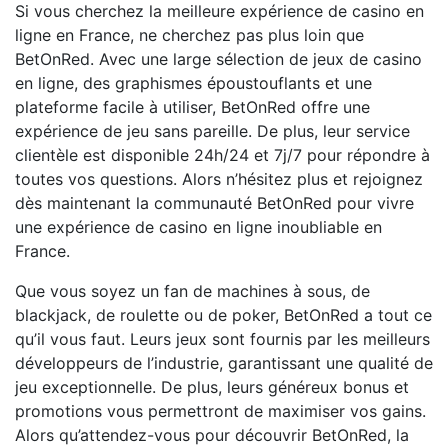
Si vous cherchez la meilleure expérience de casino en
ligne en France, ne cherchez pas plus loin que
BetOnRed. Avec une large sélection de jeux de casino
en ligne, des graphismes époustouflants et une
plateforme facile à utiliser, BetOnRed offre une
expérience de jeu sans pareille. De plus, leur service
clientèle est disponible 24h/24 et 7j/7 pour répondre à
toutes vos questions. Alors n’hésitez plus et rejoignez
dès maintenant la communauté BetOnRed pour vivre
une expérience de casino en ligne inoubliable en
France.
Que vous soyez un fan de machines à sous, de
blackjack, de roulette ou de poker, BetOnRed a tout ce
qu’il vous faut. Leurs jeux sont fournis par les meilleurs
développeurs de l’industrie, garantissant une qualité de
jeu exceptionnelle. De plus, leurs généreux bonus et
promotions vous permettront de maximiser vos gains.
Alors qu’attendez-vous pour découvrir BetOnRed, la