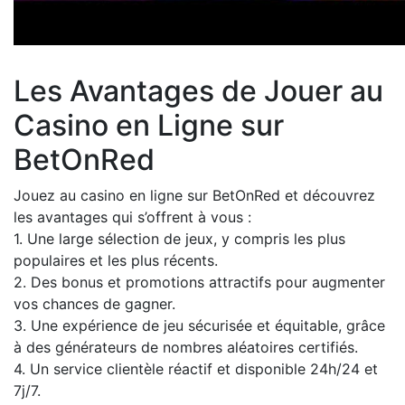
Les Avantages de Jouer au
Casino en Ligne sur
BetOnRed
Jouez au casino en ligne sur BetOnRed et découvrez
les avantages qui s’offrent à vous :
1. Une large sélection de jeux, y compris les plus
populaires et les plus récents.
2. Des bonus et promotions attractifs pour augmenter
vos chances de gagner.
3. Une expérience de jeu sécurisée et équitable, grâce
à des générateurs de nombres aléatoires certifiés.
4. Un service clientèle réactif et disponible 24h/24 et
7j/7.